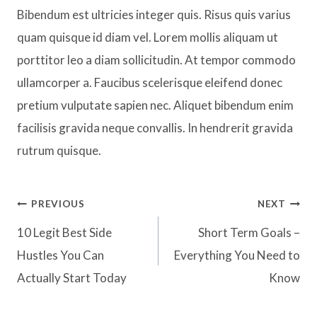
Bibendum est ultricies integer quis. Risus quis varius
quam quisque id diam vel. Lorem mollis aliquam ut
porttitor leo a diam sollicitudin. At tempor commodo
ullamcorper a. Faucibus scelerisque eleifend donec
pretium vulputate sapien nec. Aliquet bibendum enim
facilisis gravida neque convallis. In hendrerit gravida
rutrum quisque.
Post
PREVIOUS
NEXT
10 Legit Best Side
Short Term Goals –
navigation
Hustles You Can
Everything You Need to
Actually Start Today
Know